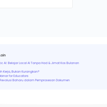
Lain
c AI: Belajar Local AI Tanpa Had & Jimat Kos Bulanan
h Kerja, Bukan Kurangkan?
ebinar for Educators
: Revolusi Baharu dalam Pemprosesan Dokumen