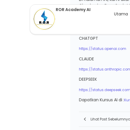
Claude, dan DeepSeek. 
ROR Academy AI
bergantung kepada perkh
Utama
sistem yang digunakan 
Untuk kemas kini terkini, 
CHATGPT
https://status.openai.com
CLAUDE
https://status.anthropic.co
DEEPSEEK
https://status.deepseek.co
Dapatkan Kursus AI di :
Kur
Lihat Post Sebelumny