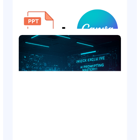
Stop Guna PowerPoint & Canva – GAMMA AI
Lebih Cepat, Cantik, dan FREE!