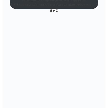
Click here for course registration or inquiries.
Klik di sini untuk pendaftaran kursus atau pertanyaan.